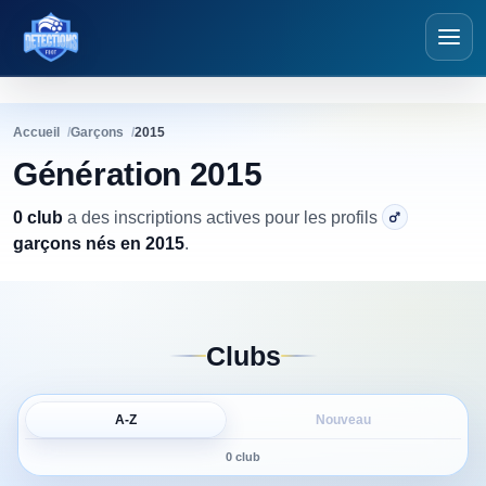
Détections Foot
Accueil
Garçons
2015
Génération 2015
0 club
a
des inscriptions actives pour les profils
garçons nés en 2015
.
Clubs
A-Z
Nouveau
0 club