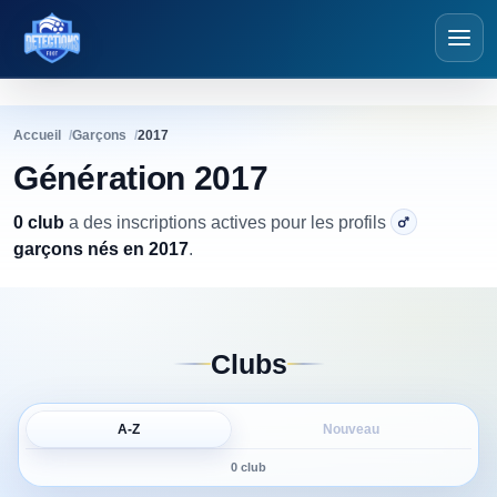
Détections Foot
Accueil
Garçons
2017
Génération 2017
0 club
a
des inscriptions actives pour les profils
garçons nés en 2017
.
Clubs
A-Z
Nouveau
0 club