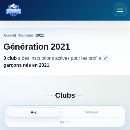
Détections Foot
Accueil
Garçons
2021
Génération 2021
0 club
a
des inscriptions actives pour les profils
garçons nés en 2021
.
Clubs
A-Z
Nouveau
0 club