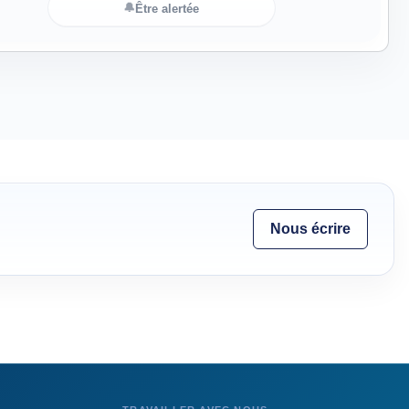
🔔
Être alertée
Nous écrire