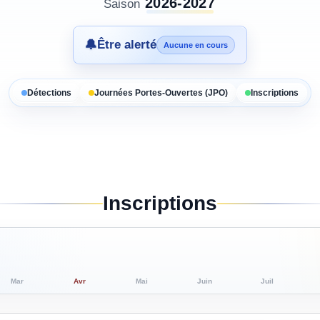
2026-2027
Saison
🔔
Être alerté
Aucune en cours
Détections
Journées Portes-Ouvertes (JPO)
Inscriptions
Inscriptions
Mar
Avr
Mai
Juin
Juil