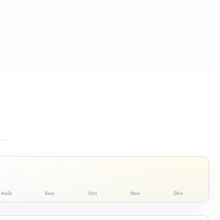
Août
Sep
Oct
Nov
Déc