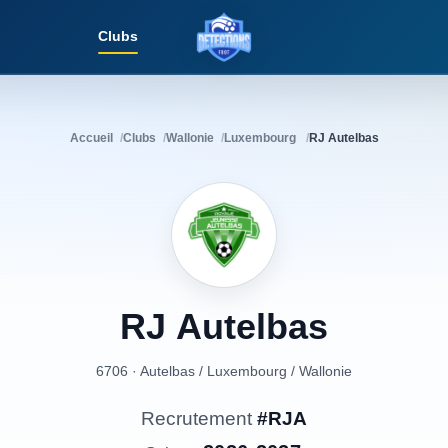
Clubs
Détections Foot
Accueil
Clubs
Wallonie
Luxembourg
RJ Autelbas
RJ
Autelbas
6706 · Autelbas
/
Luxembourg
/
Wallonie
Recrutement
#RJA