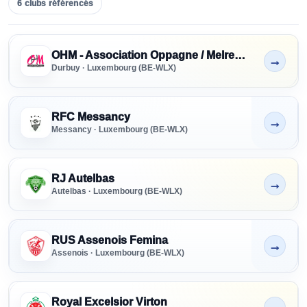
6
clubs
référencés
Clubs référencés - Luxembourg
SENIORS
OHM - Association Oppagne / Melreux / Mormont
→
Tous niveaux
Non indiqué
Durbuy · Luxembourg (BE-WLX)
FORMATION
Tous niveaux
RFC Messancy
→
Non indiqué
Messancy · Luxembourg (BE-WLX)
PRÉFORMATION
Tous niveaux
RJ Autelbas
→
Non indiqué
Autelbas · Luxembourg (BE-WLX)
PARTENAIRE
RECRUTEMENT
RUS Assenois Femina
→
Tous
Non indiqué
Assenois · Luxembourg (BE-WLX)
Royal Excelsior Virton