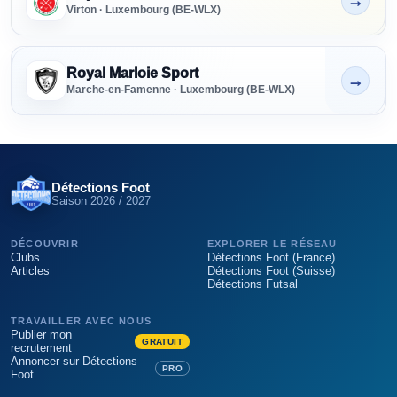
→
Non indiqué
Virton · Luxembourg (BE-WLX)
Royal Marloie Sport
→
Non indiqué
Marche-en-Famenne · Luxembourg (BE-WLX)
Détections Foot
Saison
2026 / 2027
DÉCOUVRIR
EXPLORER LE RÉSEAU
Clubs
Détections Foot (France)
Articles
Détections Foot (Suisse)
Détections Futsal
TRAVAILLER AVEC NOUS
Publier mon
GRATUIT
recrutement
Annoncer sur Détections
PRO
Foot