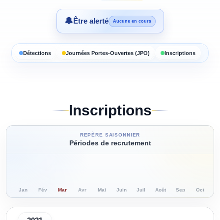
🔔
Être alerté
Aucune en cours
Détections
Journées Portes-Ouvertes (JPO)
Inscriptions
Inscriptions
REPÈRE SAISONNIER
Périodes de recrutement
Jan
Fév
Mar
Avr
Mai
Juin
Juil
Août
Sep
Oct
N