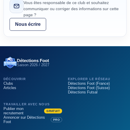
Vous êtes responsable de ce club et souhaitez
communiquer ou corriger des informations sur cette
page ?
Nous écrire
Détections Foot
Saison
2026 / 2027
DÉCOUVRIR
EXPLORER LE RÉSEAU
Clubs
Détections Foot (France)
Articles
Détections Foot (Suisse)
Détections Futsal
TRAVAILLER AVEC NOUS
Publier mon
GRATUIT
recrutement
Annoncer sur Détections
PRO
Foot