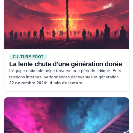
CULTURE FOOT
La lente chute d’une génération dorée
L’équipe nationale belge traverse une période critique. Entre
tensions internes, performances décevantes et génération
dorée en déclin, les Diables Rouges doivent se réinventer
22 novembre 2024
4 min de lecture
pour espérer briller à nouveau sur la scène internationale.