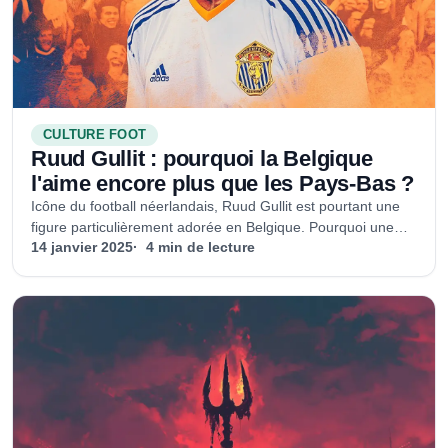
CULTURE FOOT
Ruud Gullit : pourquoi la Belgique
l'aime encore plus que les Pays-Bas ?
Icône du football néerlandais, Ruud Gullit est pourtant une
figure particulièrement adorée en Belgique. Pourquoi une
légende des Oranje est-elle si populaire de l'autre côté de la
14 janvier 2025
4 min de lecture
frontière ?