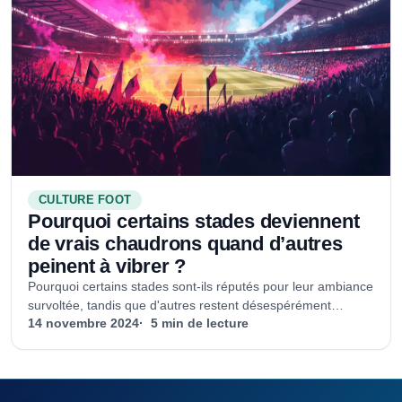
CULTURE FOOT
Pourquoi certains stades deviennent
de vrais chaudrons quand d’autres
peinent à vibrer ?
Pourquoi certains stades sont-ils réputés pour leur ambiance
survoltée, tandis que d'autres restent désespérément
silencieux ? Découvrez les secrets qui transforment un stade
14 novembre 2024
5 min de lecture
en chaudron, entre architecture, culture des supporters et
traditions locales.