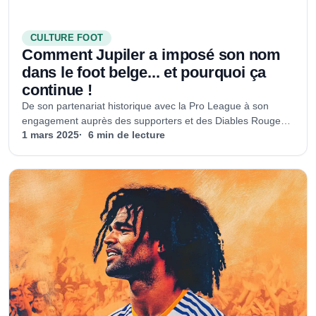
CULTURE FOOT
Comment Jupiler a imposé son nom
dans le foot belge... et pourquoi ça
continue !
De son partenariat historique avec la Pro League à son
engagement auprès des supporters et des Diables Rouges,
la marque a su imposer son nom dans l’univers du ballon
1 mars 2025
6 min de lecture
rond.